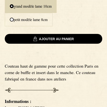
grand modèle lame 10cm
Signatures
Couteaux Impala
petit modèle lame 8cm
Couteaux fixes
Couteaux Gnou
AJOUTER AU PANIER
Couteaux Morta
Couteaux Loupe de Peuplier
Couteau haut de gamme pour cette collection Paris en
Couteaux Loupe d'Orme
corne de buffle et insert dans le manche. Ce couteau
fabriqué en france dans nos ateliers
Couteaux Bouleau
Couteaux Mouflon
Informations :