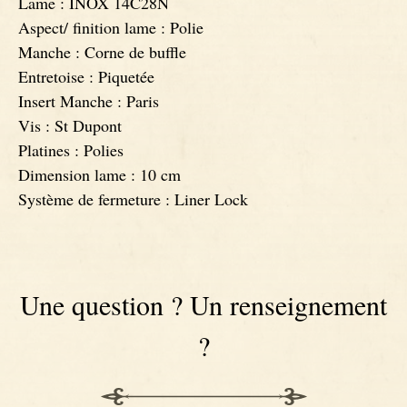
Lame : INOX 14C28N
Aspect/ finition lame : Polie
Couteaux Ebène
Manche : Corne de buffle
Entretoise : Piquetée
Insert Manche : Paris
Vis : St Dupont
Platines : Polies
Dimension lame : 10 cm
Système de fermeture : Liner Lock
Une question ? Un renseignement
?