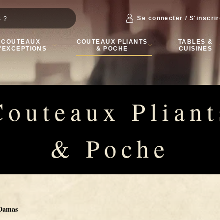
Se connecter / S'inscri
COUTEAUX
COUTEAUX PLIANTS
TABLES &
'EXCEPTIONS
& POCHE
CUISINES
Couteaux Pliant
& Poche
 Damas