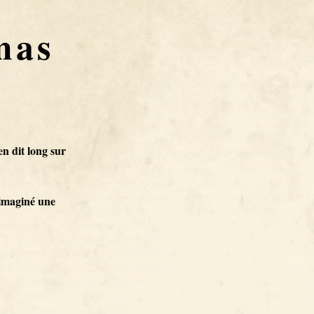
mas
n dit long sur
 imaginé une