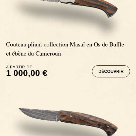
Signatures
Couteaux Impala
Couteaux fixes
Couteaux Gnou
Couteau pliant collection Masaï en Os de Buffle
Couteaux Morta
et ébène du Cameroun
À PARTIR DE
Couteaux Loupe de Peuplier
1 000,00 €
DÉCOUVRIR
Couteaux Loupe d'Orme
Couteaux Bouleau
Couteaux Mouflon