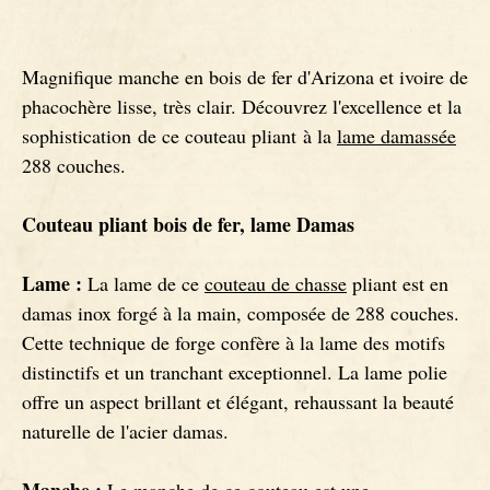
Signatures
Couteaux Impala
Magnifique manche en bois de fer d'Arizona et ivoire de
phacochère lisse, très clair. Découvrez l'excellence et la
Couteaux fixes
Couteaux Gnou
sophistication de ce couteau pliant à la
lame damassée
288 couches.
Couteaux Morta
Couteau pliant bois de fer, lame Damas
Couteaux Loupe de Peuplier
Lame :
La lame de ce
couteau de chasse
pliant est en
damas inox forgé à la main, composée de 288 couches.
Couteaux Loupe d'Orme
Cette technique de forge confère à la lame des motifs
distinctifs et un tranchant exceptionnel. La lame polie
Couteaux Bouleau
offre un aspect brillant et élégant, rehaussant la beauté
naturelle de l'acier damas.
Couteaux Mouflon