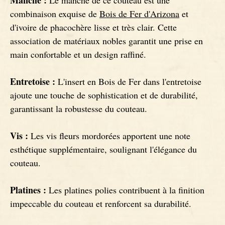
Manche :
Le manche de ce couteau est une
combinaison exquise de
Bois de Fer d'Arizona
et
Couteaux Ebène
d'ivoire de phacochère lisse et très clair. Cette
association de matériaux nobles garantit une prise en
main confortable et un design raffiné.
Entretoise :
L'insert en Bois de Fer dans l'entretoise
ajoute une touche de sophistication et de durabilité,
garantissant la robustesse du couteau.
Vis :
Les vis fleurs mordorées apportent une note
esthétique supplémentaire, soulignant l'élégance du
couteau.
Platines :
Les platines polies contribuent à la finition
impeccable du couteau et renforcent sa durabilité.