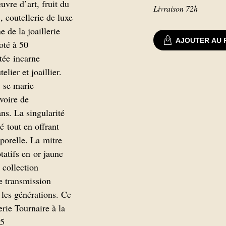
œuvre d’art, fruit du
Livraison 72h
, coutellerie de luxe
 de la joaillerie
AJOUTER AU 
oté à 50
tée incarne
elier et joaillier.
, se marie
voire de
s. La singularité
é tout en offrant
mporelle. La mitre
tatifs en or jaune
 collection
e transmission
e les générations. Ce
lerie Tournaire à la
15