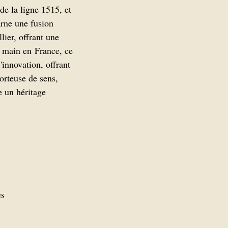
e la ligne 1515, et
arne une fusion
llier, offrant une
a main en France, ce
'innovation, offrant
orteuse de sens,
e un héritage
es