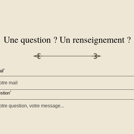
Une question ? Un renseignement ?
*
il
*
stion