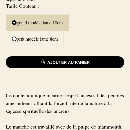
Taille Couteau
:
Signatures
Couteaux Impala
grand modèle lame 10cm
Couteaux fixes
Couteaux Gnou
petit modèle lame 8cm
Couteaux Morta
AJOUTER AU PANIER
Couteaux Loupe de Peuplier
Couteaux Loupe d'Orme
Ce couteau unique incarne l’esprit ancestral des peuples
amérindiens, alliant la force brute de la nature à la
Couteaux Bouleau
sagesse spirituelle des anciens.
Couteaux Mouflon
Le manche est travaillé avec de la
pulpe de mammouth
,