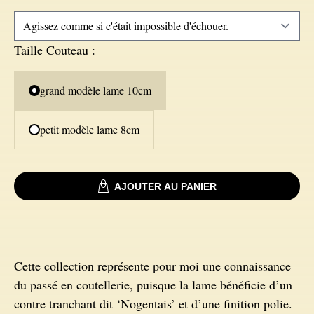
Signatures
Couteaux Impala
Taille Couteau
:
Couteaux fixes
Couteaux Gnou
grand modèle lame 10cm
Couteaux Morta
petit modèle lame 8cm
Couteaux Loupe de Peuplier
AJOUTER AU PANIER
Couteaux Loupe d'Orme
Couteaux Bouleau
Cette collection représente pour moi une connaissance
du passé en coutellerie, puisque la lame bénéficie d’un
Couteaux Mouflon
contre tranchant dit ‘Nogentais’ et d’une finition polie.