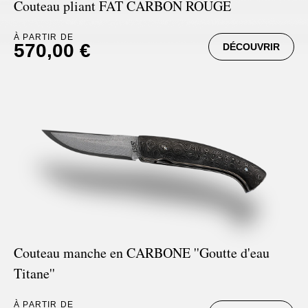
Couteau pliant FAT CARBON ROUGE
Signatures
Couteaux Impala
À PARTIR DE
570,00 €
DÉCOUVRIR
Couteaux fixes
Couteaux Gnou
Couteaux Morta
Couteaux Loupe de Peuplier
Couteaux Loupe d'Orme
Couteaux Bouleau
Couteau manche en CARBONE ''Goutte d'eau
Titane''
Couteaux Mouflon
À PARTIR DE