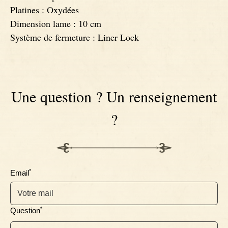
Platines : Oxydées
Couteaux Ebène
Dimension lame : 10 cm
Système de fermeture : Liner Lock
Une question ? Un renseignement
?
*
Email
*
Question