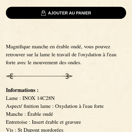
AJOUTER AU PANIER
Signatures
Couteaux Impala
Couteaux fixes
Couteaux Gnou
Magnifique manche en érable ondé, vous pouvez
Couteaux Morta
retrouver sur la lame le travail de l'oxydation à l'eau
forte avec le mouvement des ondes.
Couteaux Loupe de Peuplier
Couteaux Loupe d'Orme
Informations :
Lame : INOX 14C28N
Couteaux Bouleau
Aspect/ finition lame : Oxydation à l'eau forte
Manche : Érable ondé
Entretoise : Insert érable et gravure
Couteaux Mouflon
Vis : St Dupont mordorées