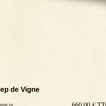
ep de Vigne
660,00 €
TT
eaune en