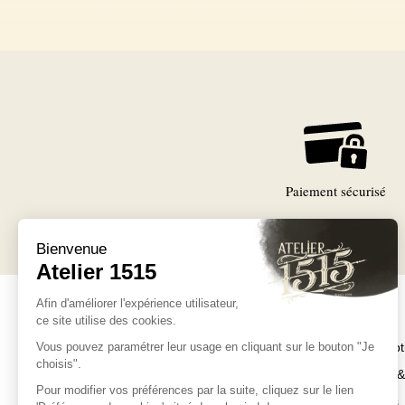
Paiement sécurisé
Collections
Couteaux d'except
Couteaux pliants 
Tables & Cuisines