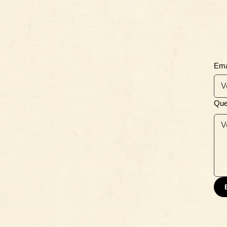
Ema
Que