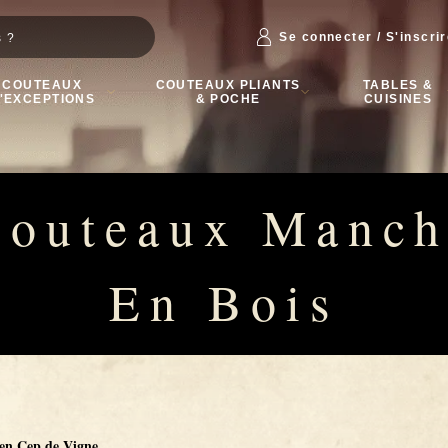
Se connecter / S'inscri
COUTEAUX
COUTEAUX PLIANTS
TABLES &
'EXCEPTIONS
& POCHE
CUISINES
Couteaux Manch
En Bois
en Cep de Vigne