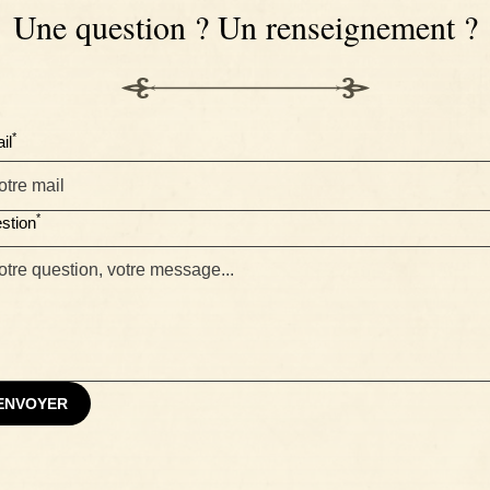
Une question ? Un renseignement ?
*
il
*
stion
ENVOYER