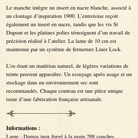
Le manche intègre un insert en nacre blanche, associé à
Couteaux Ebène
un cloutage d’inspiration 1900. L’entretoise reçoit
également un insert en nacre, tandis que les vis St
Dupont et les platines polies témoignent d’un travail de
précision réalisé à l’atelier. La lame de 10 cm est
maintenue par un système de fermeture Liner Lock.
L’os étant un matériau naturel, de légères variations de
teinte peuvent apparaître. Un essuyage après usage et un
stockage dans un environnement sec sont
recommandés. Chaque couteau est une pièce unique
issue d’une fabrication française artisanale.
Informations :
Lame : Damas inox forgé à la main 288 couches