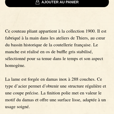
AJOUTER AU PANIER
Signatures
Couteaux Impala
Couteaux fixes
Couteaux Gnou
Ce couteau pliant appartient à la collection 1900. Il est
fabriqué à la main dans les ateliers de Thiers, au cœur
Couteaux Morta
du bassin historique de la coutellerie française. Le
manche est réalisé en os de buffle gris stabilisé,
sélectionné pour sa tenue dans le temps et son aspect
Couteaux Loupe de Peuplier
homogène.
Couteaux Loupe d'Orme
La lame est forgée en damas inox à 288 couches. Ce
type d’acier permet d’obtenir une structure régulière et
Couteaux Bouleau
une coupe précise. La finition polie met en valeur le
motif du damas et offre une surface lisse, adaptée à un
Couteaux Mouflon
usage soigné.