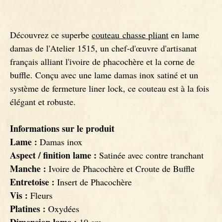
Signatures
Couteaux Impala
Découvrez ce superbe
couteau chasse pliant
en lame
damas de l'Atelier 1515, un chef-d'œuvre d'artisanat
Couteaux fixes
Couteaux Gnou
français alliant l'ivoire de phacochère et la corne de
buffle. Conçu avec une lame damas inox satiné et un
Couteaux Morta
système de fermeture liner lock, ce couteau est à la fois
élégant et robuste.
Couteaux Loupe de Peuplier
Informations sur le produit
Lame :
Damas inox
Couteaux Loupe d'Orme
Aspect / finition lame :
Satinée avec contre tranchant
Manche :
Ivoire de Phacochère et Croute de Buffle
Couteaux Bouleau
Entretoise :
Insert de Phacochère
Vis :
Fleurs
Couteaux Mouflon
Platines :
Oxydées