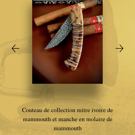
Signatures
Couteaux Impala
Couteaux fixes
Couteaux Gnou
Couteaux Morta
au avec
Couteaux Loupe de Peuplier
 ivoire
Cou
n silex
Couteaux Loupe d'Orme
Couteaux Bouleau
Couteau de collection mitre ivoire de
mammouth et manche en molaire de
Couteaux Mouflon
mammouth